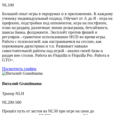
NL100
Большой опыт игры в еврорумах и в приложениях. К каждому
ученику индивидуальный подход. Обучает от А до Я - игра на
префлопе, подстройки под оппонентов, игра на постфлопе,
план на раздачу, различные линии розыгрыша, бетсайзинги,
шансы банка, фолдэквити. Эксплойт против фишей и
регуляров - грамотное использование HUD во время игры.
Работа с психологией: как настраиваемся на сессию, как
переживаем даунстрики и т.п. Развивает навыки
самостоятельной работы над игрой - анализ своей базы и
раздач вне столов. Работа во Flopzilla и Flopzilla Pro. Работа в
GTO+.
Посмотреть график
Виталий Grandmama
Тренер NLH
NL200-500
Прошёл путь от застоя на NL50 при игре на свои до