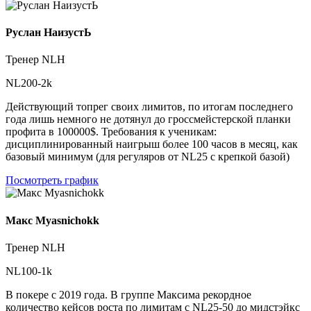
Руслан НаизустЬ
Тренер NLH
NL200-2k
Действующий топрег своих лимитов, по итогам последнего
года лишь немного не дотянул до гроссмейстерской планки
профита в 100000$. Требования к ученикам:
дисциплинированный наигрыш более 100 часов в месяц, как
базовый минимум (для регуляров от NL25 с крепкой базой)
Посмотреть график
Макс Myasnichokk
Тренер NLH
NL100-1k
В покере с 2019 года. В группе Максима рекордное
количество кейсов роста по лимитам с NL25-50 до мидстэйкс