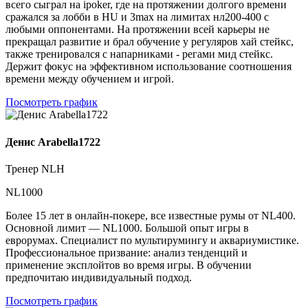
всего сыграл на ipoker, где на протяжении долгого времени
сражался за лобби в HU и 3max на лимитах нл200-400 с
любыми оппонентами. На протяжении всей карьеры не
прекращал развитие и брал обучение у регуляров хай стейкс,
также тренировался с напарниками - регами мид стейкс.
Держит фокус на эффективном использование соотношения
времени между обучением и игрой.
Посмотреть график
Денис Arabella1722
Тренер NLH
NL1000
Более 15 лет в онлайн-покере, все известные румы от NL400.
Основной лимит — NL1000. Большой опыт игры в
еврорумах. Специалист по мультирумингу и аквариумистике.
Профессиональное призвание: анализ тенденций и
применение эксплойтов во время игры. В обучении
предпочитаю индивидуальный подход.
Посмотреть график