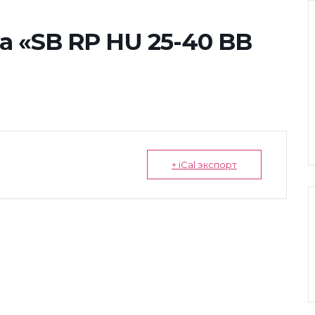
 «SB RP HU 25-40 BB
+ iCal экспорт