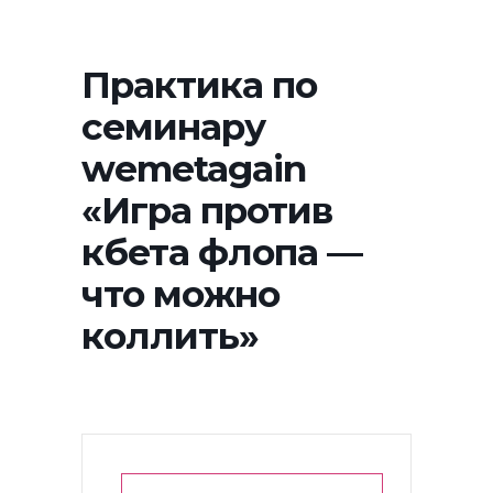
Практика по
семинару
wemetagain
«Игра против
кбета флопа —
что можно
коллить»